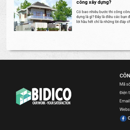
công xây dựng?
Có bao nhiêu bước thi công công
dựng là gì? Đây là điều các bạn 
lời hầu hết chỉ là những lời đáp c
CÔN
Mã số
Điện 
Email
Websi
C