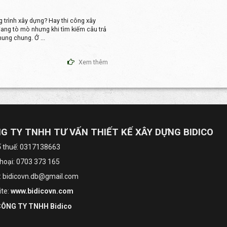
 trình xây dựng? Hay thi công xây
đang tò mò nhưng khi tìm kiếm câu trả
hung chung. Ở ...
Xem thêm
G TY TNHH TƯ VẤN THIẾT KẾ XÂY DỰNG BIDICO
 thuế: 0317138663
thoại: 0703 373 165
: bidicovn.db@gmail.com
te:
www.bidicovn.com
ÔNG TY TNHH Bidico