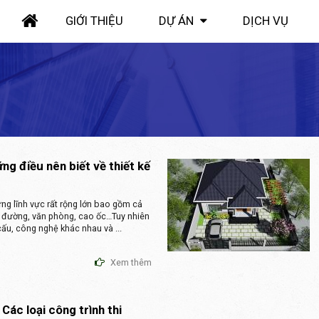
GIỚI THIỆU
DỰ ÁN
DỊCH VỤ
ng điều nên biết về thiết kế
ững lĩnh vực rất rộng lớn bao gồm cả
u đường, văn phòng, cao ốc…Tuy nhiên
cấu, công nghệ khác nhau và ...
Xem thêm
 Các loại công trình thi