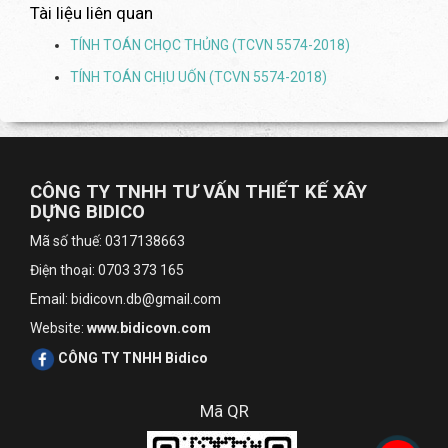
Tài liệu liên quan
TÍNH TOÁN CHỌC THỦNG (TCVN 5574-2018)
TÍNH TOÁN CHỊU UỐN (TCVN 5574-2018)
CÔNG TY TNHH TƯ VẤN THIẾT KẾ XÂY
DỰNG BIDICO
Mã số thuế: 0317138663
Điện thoại: 0703 373 165
Email: bidicovn.db@gmail.com
Website:
www.bidicovn.com
CÔNG TY TNHH Bidico
Mã QR