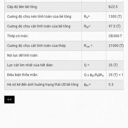
Cấp độ bền bê tông:
B22.5
Cường độ chịu nén tính toán của bê tông:
R
=
1300 (T)
b
Cường độ chịu cắt tính toán của bê tông:
R
=
97.5 (T)
bt
Thép có mác:
CB300-T
Cường độ chịu cắt tính toán của thép:
R
=
21000 (T)
sw
Nội lực để tính toán:
Lực cắt lớn nhất của tiết diện:
Q =
25 (T)
Điều kiện thõa mãn:
Q ≤ ϕ
R
bh
25 (T) < 101
b1
b
o
Hệ số kể đến ảnh hưởng trạng thái ƯS bê tông:
ϕ
=
0.3
b1
<<