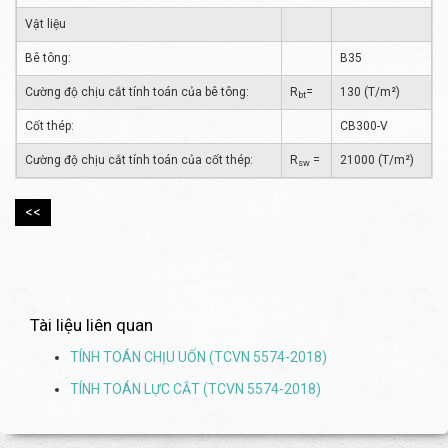
Vật liệu
Bê tông:
B35
Cường độ chịu cắt tính toán của bê tông:
R
=
130 (T/m²)
bt
Cốt thép:
CB300-V
Cường độ chịu cắt tính toán của cốt thép:
R
=
21000 (T/m²)
sw
<<
Tài liệu liên quan
TÍNH TOÁN CHỊU UỐN (TCVN 5574-2018)
TÍNH TOÁN LỰC CẮT (TCVN 5574-2018)