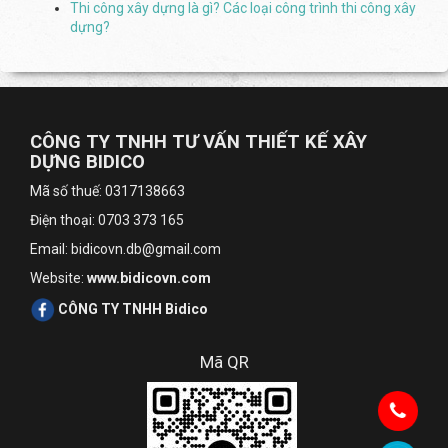
Thi công xây dựng là gì? Các loại công trình thi công xây
dựng?
CÔNG TY TNHH TƯ VẤN THIẾT KẾ XÂY
DỰNG BIDICO
Mã số thuế: 0317138663
Điện thoại: 0703 373 165
Email: bidicovn.db@gmail.com
Website:
www.bidicovn.com
CÔNG TY TNHH Bidico
Mã QR