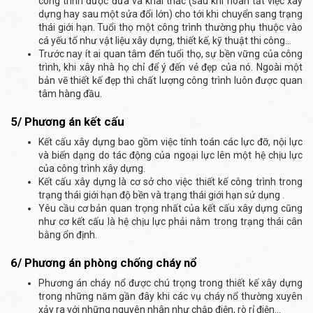
công trình được đưa và khai thác (sau khi hoàn tất việc xây
dựng hay sau một sửa đổi lớn) cho tới khi chuyển sang trạng
thái giới hạn. Tuổi thọ một công trình thường phụ thuộc vào
cá yếu tố như vật liệu xây dựng, thiết kế, kỹ thuật thi công…
Trước nay ít ai quan tâm đến tuổi thọ, sự bền vững của công
trình, khi xây nhà họ chỉ để ý đến vẻ đẹp của nó. Ngoài một
bản vẽ thiết kế đẹp thì chất lượng công trình luôn được quan
tâm hàng đầu.
5/ Phương án kết cấu
Kết cấu xây dựng bao gồm việc tính toán các lực đỡ, nội lực
và biến dạng do tác động của ngoại lực lên một hệ chịu lực
của công trình xây dựng.
Kết cấu xây dựng là cơ sở cho việc thiết kế công trình trong
trạng thái giới hạn độ bền và trạng thái giới hạn sử dụng .
Yêu cầu cơ bản quan trọng nhất của kết cấu xây dựng cũng
như cơ kết cấu là hệ chịu lực phải nằm trong trạng thái cân
bằng ổn định.
6/ Phương án phòng chống cháy nổ
Phương án cháy nổ được chú trọng trong thiết kế xây dựng
trong những năm gần đây khi các vụ cháy nổ thường xuyên
xảy ra với những nguyên nhân như chập điện, rò rỉ điện…