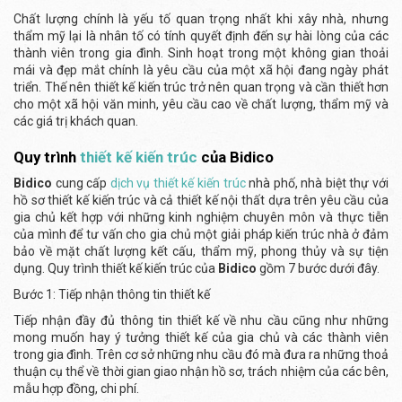
Chất lượng chính là yếu tố quan trọng nhất khi xây nhà, nhưng
thẩm mỹ lại là nhân tố có tính quyết định đến sự hài lòng của các
thành viên trong gia đình. Sinh hoạt trong một không gian thoải
mái và đẹp mắt chính là yêu cầu của một xã hội đang ngày phát
triển. Thế nên thiết kế kiến trúc trở nên quan trọng và cần thiết hơn
cho một xã hội văn minh, yêu cầu cao về chất lượng, thẩm mỹ và
các giá trị khách quan.
Quy trình
thiết kế kiến trúc
của Bidico
Bidico
cung cấp
dịch vụ thiết kế kiến trúc
nhà phố, nhà biệt thự với
hồ sơ thiết kế kiến trúc và cả thiết kế nội thất dựa trên yêu cầu của
gia chủ kết hợp với những kinh nghiệm chuyên môn và thực tiễn
của mình để tư vấn cho gia chủ một giải pháp kiến trúc nhà ở đảm
bảo về mặt chất lượng kết cấu, thẩm mỹ, phong thủy và sự tiện
dụng. Quy trình thiết kế kiến trúc của
Bidico
gồm 7 bước dưới đây.
Bước 1: Tiếp nhận thông tin thiết kế
Tiếp nhận đầy đủ thông tin thiết kế về nhu cầu cũng như những
mong muốn hay ý tưởng thiết kế của gia chủ và các thành viên
trong gia đình. Trên cơ sở những nhu cầu đó mà đưa ra những thoả
thuận cụ thể về thời gian giao nhận hồ sơ, trách nhiệm của các bên,
mẫu hợp đồng, chi phí.